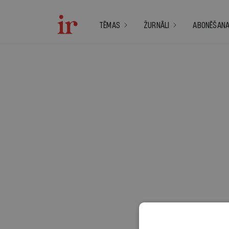
TĒMAS
ŽURNĀLI
ABONĒŠAN