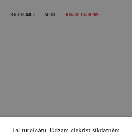
A
IR NOTIKUMI
AUDIO
OLIGARHU SARUNAS
Lai turpinātu, lūdzam piekrist sīkdatnēm