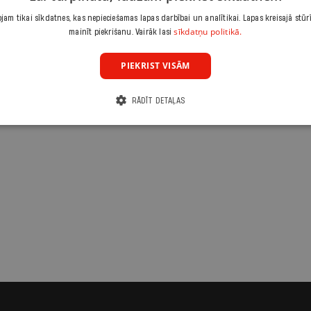
am tikai sīkdatnes, kas nepieciešamas lapas darbībai un analītikai. Lapas kreisajā stūr
sīkdatņu politikā.
mainīt piekrišanu. Vairāk lasi
PIEKRIST VISĀM
RĀDĪT DETAĻAS