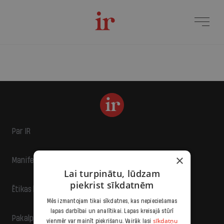
Par IR
×
Manifests
Lai turpinātu, lūdzam
piekrist sīkdatnēm
Ētikas kodekss
Mēs izmantojam tikai sīkdatnes, kas nepieciešamas
lapas darbībai un analītikai. Lapas kreisajā stūrī
Pakalpojumu sniegšanas noteikumi
sīkdatņu
vienmēr var mainīt piekrišanu. Vairāk lasi