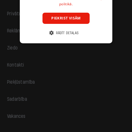
politikā.
Privātuma politika
PIEKRIST VISĀM
Reklāma
RĀDĪT DETAĻAS
Ziedo
Kontakti
Piekļūstamība
Sadarbība
Vakances