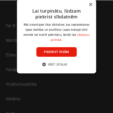
×
Lai turpinātu, lūdzam
piekrist sīkdatnēm
Mēs izmantojam tikai sīkdatnes, kas nepieciešamas
Par IR
lapas darbībai un analītikai. Lapas kreisajā stūrī
sīkdatņu
vienmēr var mainīt piekrišanu. Vairāk lasi
politikā.
Manifests
PIEKRIST VISĀM
Ētikas kodekss
RĀDĪT DETAĻAS
Pakalpojumu sniegšanas noteikumi
Privātuma politika
Reklāma