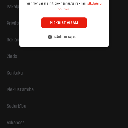
sīkdatņu
vienmēr var mainīt piekrišanu. Vairāk lasi
Pakalpojumu sniegšanas noteikumi
politikā.
PIEKRIST VISĀM
Privātuma politika
RĀDĪT DETAĻAS
Reklāma
Ziedo
Kontakti
Piekļūstamība
Sadarbība
Vakances