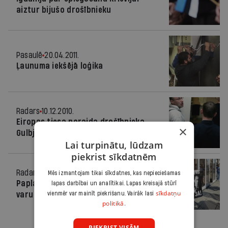
aiztur bijušo drošībnieku
Pasaulē
20.04.2011.
Ļaunuma iekšējā loģika
Radars
10.12.2010.
Eiropas tiesa noraida drošībnieka
×
Gulbja prasību
Lai turpinātu, lūdzam
piekrist sīkdatnēm
Radars
16.07.2010.
Mēs izmantojam tikai sīkdatnes, kas nepieciešamas
Paplašina Krievijas drošības dienesta
lapas darbībai un analītikai. Lapas kreisajā stūrī
sīkdatņu
varu
vienmēr var mainīt piekrišanu. Vairāk lasi
politikā.
PIEKRIST VISĀM