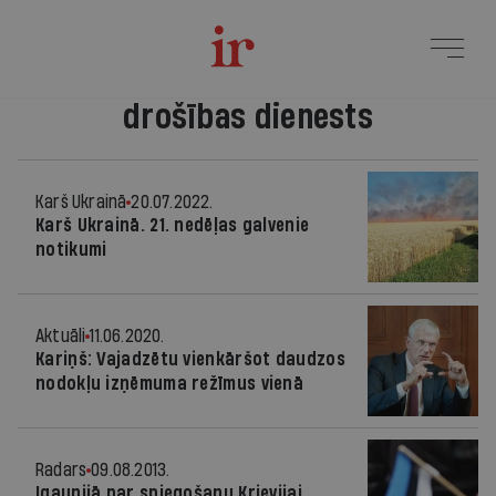
drošības dienests
Karš Ukrainā
20.07.2022.
Karš Ukrainā. 21. nedēļas galvenie
notikumi
Aktuāli
11.06.2020.
Kariņš: Vajadzētu vienkāršot daudzos
nodokļu izņēmuma režīmus vienā
Radars
09.08.2013.
Igaunijā par spiegošanu Krievijai