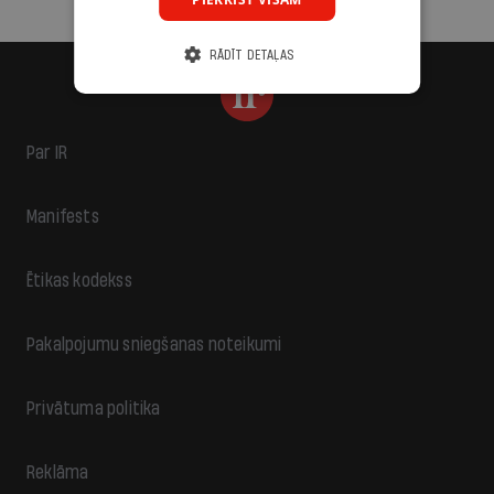
RĀDĪT DETAĻAS
Par IR
Manifests
Ētikas kodekss
Pakalpojumu sniegšanas noteikumi
Privātuma politika
Reklāma