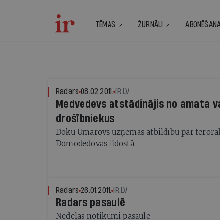
TĒMAS
ŽURNĀLI
ABONĒŠAN
Radars
08.02.2011.
IR.LV
Medvedevs atstādinājis no amata v
drošībniekus
Doku Umarovs uzņemas atbildību par terora
Domodedovas lidostā
Radars
26.01.2011.
IR.LV
Radars pasaulē
Nedēļas notikumi pasaulē