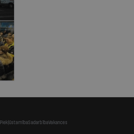
Piekļūstamība
Sadarbība
Vakances