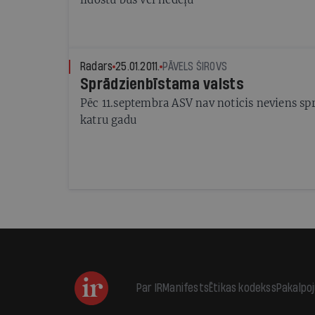
Radars
25.01.2011.
PĀVELS ŠIROVS
Sprādzienbīstama valsts
Pēc 11.septembra ASV nav noticis neviens spr
katru gadu
Par IR
Manifests
Ētikas kodekss
Pakalpo