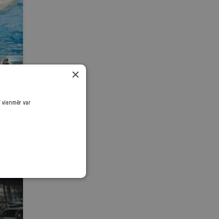
×
ī vienmēr var