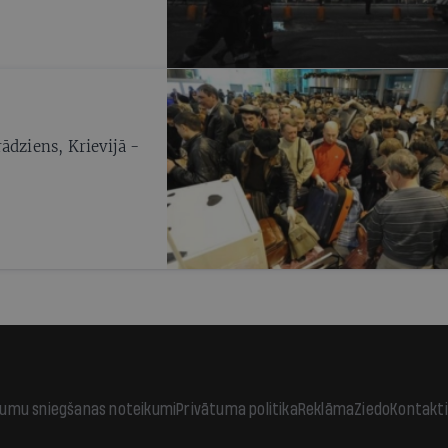
ādziens, Krievijā -
jumu sniegšanas noteikumi
Privātuma politika
Reklāma
Ziedo
Kontakti