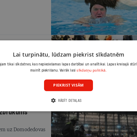
ojāgājušos
Lai turpinātu, lūdzam piekrist sīkdatnēm
nga transporta
am tikai sīkdatnes, kas nepieciešamas lapas darbībai un analītikai. Lapas kreisajā stūr
sīkdatņu politikā.
mainīt piekrišanu. Vairāk lasi
PIEKRIST VISĀM
RĀDĪT DETAĻAS
uzbrukums
miem uz Domodedovas