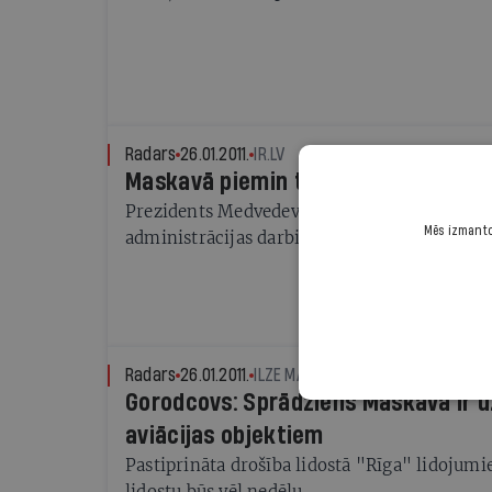
Radars
26.01.2011.
IR.LV
Maskavā piemin teroraktā lidostā b
Prezidents Medvedevs atstādinājis augsta ra
Mēs izmantoj
administrācijas darbinieku
Radars
26.01.2011.
ILZE MALAŠEVSKA
Gorodcovs: Sprādziens Maskavā ir 
aviācijas objektiem
Pastiprināta drošība lidostā "Rīga" lidoju
lidostu būs vēl nedēļu