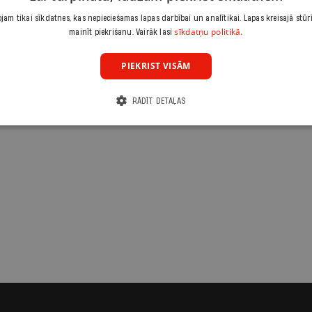
am tikai sīkdatnes, kas nepieciešamas lapas darbībai un analītikai. Lapas kreisajā stūr
sīkdatņu politikā.
mainīt piekrišanu. Vairāk lasi
PIEKRIST VISĀM
RĀDĪT DETAĻAS