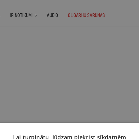
A
IR NOTIKUMI
AUDIO
OLIGARHU SARUNAS
Lai turpinātu, lūdzam piekrist sīkdatnēm