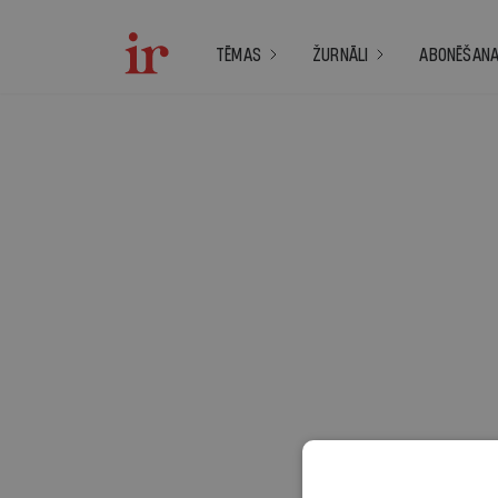
TĒMAS
ŽURNĀLI
ABONĒŠAN