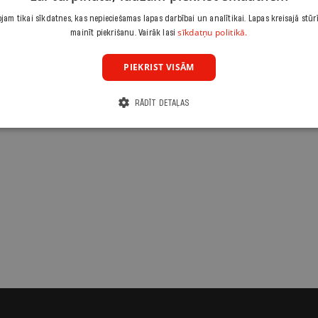
am tikai sīkdatnes, kas nepieciešamas lapas darbībai un analītikai. Lapas kreisajā stūr
sīkdatņu politikā.
mainīt piekrišanu. Vairāk lasi
PIEKRIST VISĀM
RĀDĪT DETAĻAS