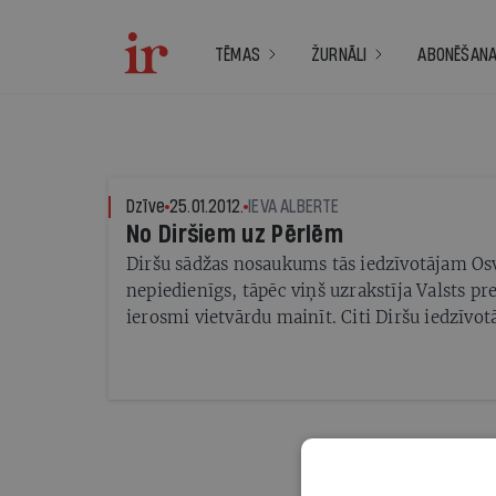
TĒMAS
ŽURNĀLI
ABONĒŠAN
Dzīve
25.01.2012.
IEVA ALBERTE
No Diršiem uz Pērlēm
Diršu sādžas nosaukums tās iedzīvotājam Os
nepiedienīgs, tāpēc viņš uzrakstīja Valsts pr
ierosmi vietvārdu mainīt. Citi Diršu iedzīvot