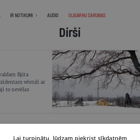
A
IR NOTIKUMI
AUDIO
OLIGARHU SARUNAS
Dirši
valdam šķita
ezidentam vēstuli ar
āji to nevēlas
Lai turpinātu, lūdzam piekrist sīkdatnēm