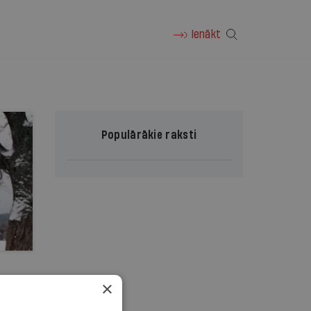
Ienākt
Populārākie raksti
×