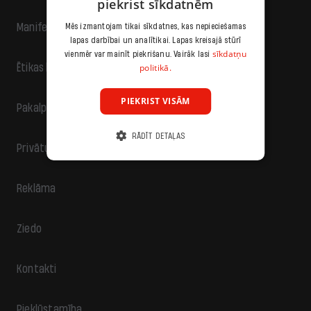
piekrist sīkdatnēm
Manifests
Mēs izmantojam tikai sīkdatnes, kas nepieciešamas
lapas darbībai un analītikai. Lapas kreisajā stūrī
sīkdatņu
vienmēr var mainīt piekrišanu. Vairāk lasi
politikā.
Ētikas kodekss
PIEKRIST VISĀM
Pakalpojumu sniegšanas noteikumi
RĀDĪT DETAĻAS
Privātuma politika
Reklāma
Ziedo
Kontakti
Piekļūstamība