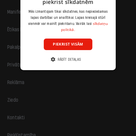
piekrist sīkdatnēm
Manifests
Mēs izmantojam tikai sīkdatnes, kas nepieciešamas
lapas darbībai un analītikai. Lapas kreisajā stūrī
sīkdatņu
vienmēr var mainīt piekrišanu. Vairāk lasi
politikā.
Ētikas kodekss
PIEKRIST VISĀM
Pakalpojumu sniegšanas noteikumi
RĀDĪT DETAĻAS
Privātuma politika
Reklāma
Ziedo
Kontakti
Piekļūstamība