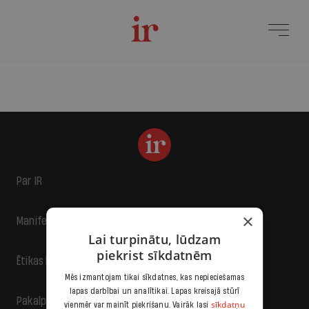
Par IR
×
Manifests
Lai turpinātu, lūdzam
piekrist sīkdatnēm
Ētikas kodekss
Mēs izmantojam tikai sīkdatnes, kas nepieciešamas
lapas darbībai un analītikai. Lapas kreisajā stūrī
Pakalpojumu sniegšanas noteikumi
sīkdatņu
vienmēr var mainīt piekrišanu. Vairāk lasi