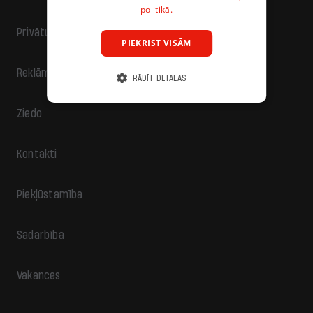
politikā.
Privātuma politika
PIEKRIST VISĀM
Reklāma
RĀDĪT DETAĻAS
Ziedo
Kontakti
Piekļūstamība
Sadarbība
Vakances