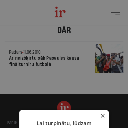
DĀR
Radars
11.06.2010.
Ar neizšķirtu sāk Pasaules kausa
finālturnīru futbolā
×
Lai turpinātu, lūdzam
Par IR