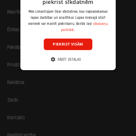
piekrist sīkdatnēm
Manifests
Mēs izmantojam tikai sīkdatnes, kas nepieciešamas
lapas darbībai un analītikai. Lapas kreisajā stūrī
sīkdatņu
vienmēr var mainīt piekrišanu. Vairāk lasi
politikā.
Ētikas kodekss
PIEKRIST VISĀM
Pakalpojumu sniegšanas noteikumi
RĀDĪT DETAĻAS
Privātuma politika
Reklāma
Ziedo
Kontakti
Piekļūstamība