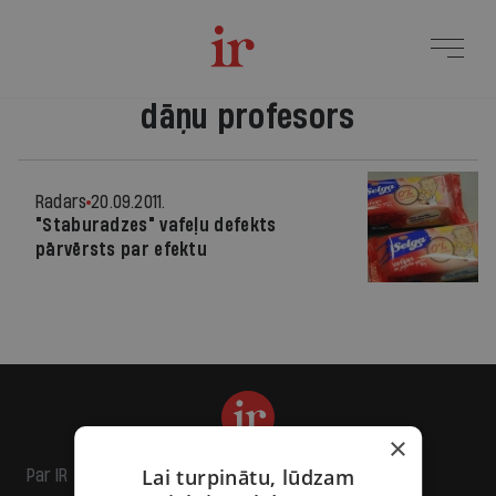
dāņu profesors
Radars
20.09.2011.
"Staburadzes" vafeļu defekts
pārvērsts par efektu
×
Lai turpinātu, lūdzam
Par IR