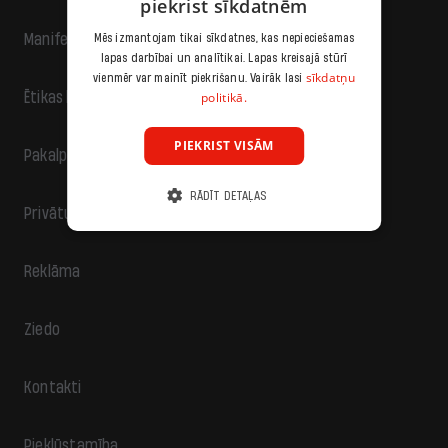
piekrist sīkdatnēm
Manifests
Mēs izmantojam tikai sīkdatnes, kas nepieciešamas
lapas darbībai un analītikai. Lapas kreisajā stūrī
sīkdatņu
vienmēr var mainīt piekrišanu. Vairāk lasi
politikā.
Ētikas kodekss
PIEKRIST VISĀM
Pakalpojumu sniegšanas noteikumi
RĀDĪT DETAĻAS
Privātuma politika
Reklāma
Ziedo
Kontakti
Piekļūstamība