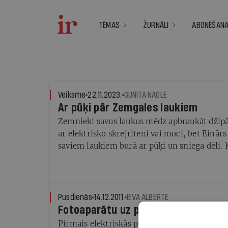
TĒMAS
ŽURNĀLI
ABONĒŠAN
Veiksme
22.11.2023.
GUNITA NAGLE
Ar pūķi pār Zemgales laukiem
Zemnieki savus laukus mēdz apbraukāt džipā 
ar elektrisko skrejriteni vai moci, bet Einār
saviem laukiem burā ar pūķi un sniega dēli.
zemnieks saimnieko, lai brīvos brīžos varētu
spēkojoties ar vēju?
Pusdienās
14.12.2011.
IEVA ALBERTE
Fotoaparātu uz pludmali vairs neņe
Pirmais elektriskās piedziņas automobilis Da