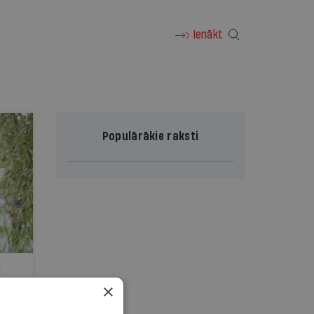
Ienākt
Populārākie raksti
×