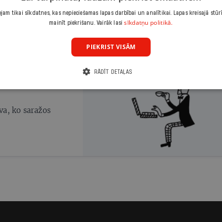
r to pilotēs Māris
am tikai sīkdatnes, kas nepieciešamas lapas darbībai un analītikai. Lapas kreisajā stūr
sīkdatņu politikā.
mainīt piekrišanu. Vairāk lasi
PIEKRIST VISĀM
RĀDĪT DETAĻAS
to Dakāras
āva, ko saražos