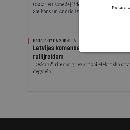
OSCar eO šonedēļ lido uz Dienvidameriku, ku
Mēs izmantoj
Saukāns un Andris Dambis
Radars
07.04.2011.
IR.LV
Latvijas komanda veido radikālu au
rallijreidam
"Oskaru" riteņus griezīs tikai elektriskā str
degviela