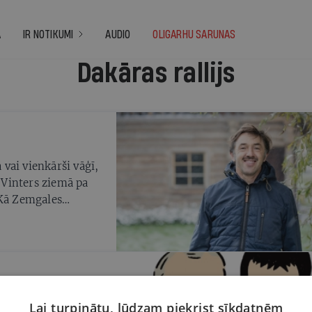
A
IR NOTIKUMI
AUDIO
OLIGARHU SARUNAS
Dakāras rallijs
vai vienkārši vāģī,
s Vinters ziemā pa
 Kā Zemgales
 ķert adrenalīnu,
miet
karas rallija vēsturē
Lai turpinātu, lūdzam piekrist sīkdatnēm