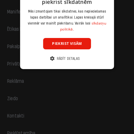
piekrist sīkdatnēm
Manifests
Mēs izmantojam tikai sīkdatnes, kas nepieciešamas
lapas darbībai un analītikai. Lapas kreisajā stūrī
sīkdatņu
vienmēr var mainīt piekrišanu. Vairāk lasi
politikā.
Ētikas kodekss
PIEKRIST VISĀM
Pakalpojumu sniegšanas noteikumi
RĀDĪT DETAĻAS
Privātuma politika
Reklāma
Ziedo
Kontakti
Piekļūstamība