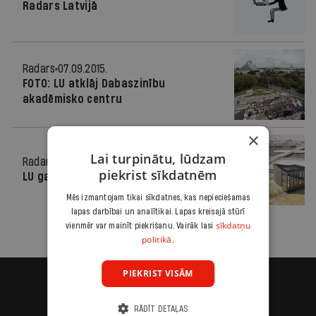
Radars Latvijā
Radars
07.09.2015.
FOTO: LU atklāj Dabaszinību
akadēmisko centru
×
Lai turpinātu, lūdzam
Radars
04.11.2011.
piekrist sīkdatnēm
LU gatavojas lielai pārveidei
Mēs izmantojam tikai sīkdatnes, kas nepieciešamas
lapas darbībai un analītikai. Lapas kreisajā stūrī
sīkdatņu
vienmēr var mainīt piekrišanu. Vairāk lasi
politikā.
PIEKRIST VISĀM
RĀDĪT DETAĻAS