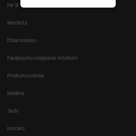
Par IR
Manifests
Ētikas kodekss
Pakalpojumu sniegšanas noteikumi
Privātuma politika
Reklāma
Ziedo
Kontakti