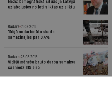
Mežs: Demogrāfiskā situācija Latvijā
uzlabojusies no ļoti sliktas uz sliktu
Radars
01.09.2015.
Jūlijā nodarbināto skaits
samazinājies par 0,4%
Radars
28.08.2015.
Vidējā mēneša bruto darba samaksa
sasniedz 815 eiro
Radars
26.02.2015.
Ekonomikas alga pieaug