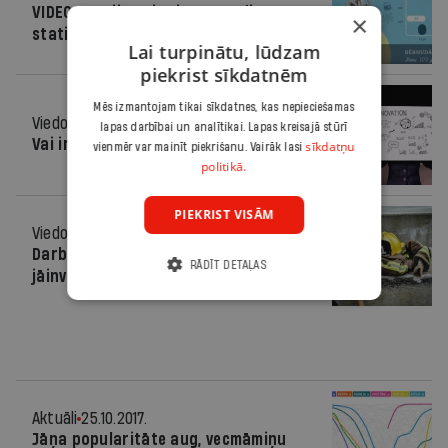
VIDEO: Latvijas pirmie 100 gadi -
×
statistikā
Lai turpinātu, lūdzam
piekrist sīkdatnēm
Mēs izmantojam tikai sīkdatnes, kas nepieciešamas
Viedoklis
10.10.2018.
lapas darbībai un analītikai. Lapas kreisajā stūrī
Vai inovāciju jomā sākas “jauni laiki”?
sīkdatņu
vienmēr var mainīt piekrišanu. Vairāk lasi
politikā.
PIEKRIST VISĀM
Viedoklis
21.09.2018.
Darbaspēka deficīta apstākļos ir
RĀDĪT DETAĻAS
jāinvestē darbiniekos
Aktuāli
25.10.2017.
Jāņa popularitāte aug, vecmāmiņu