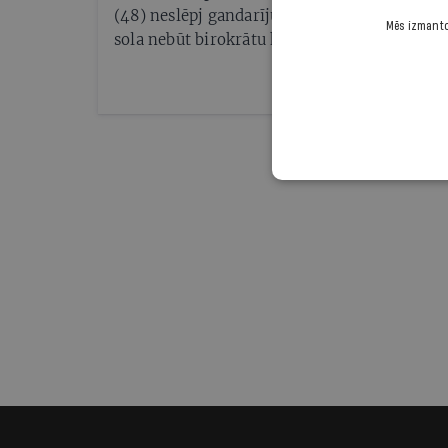
(48) neslēpj gandarījumu par Latvijas diplo
Mēs izmantoj
sola nebūt birokrātu komisārs