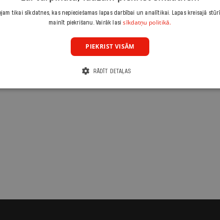
mātijas uzvaru un
am tikai sīkdatnes, kas nepieciešamas lapas darbībai un analītikai. Lapas kreisajā stūr
sīkdatņu politikā.
mainīt piekrišanu. Vairāk lasi
PIEKRIST VISĀM
RĀDĪT DETAĻAS