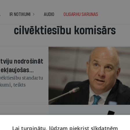
A
IR NOTIKUMI
AUDIO
OLIGARHU SARUNAS
cilvēktiesību komisārs
tviju nodrošināt
iekļaujošas
vēktiesību standartu
kumi, teikts
sārs Nils Muižnieks
Lai turpinātu, lūdzam piekrist sīkdatnēm