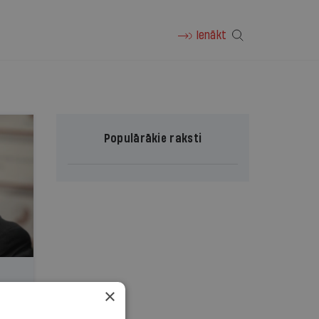
Ienākt
Populārākie raksti
×