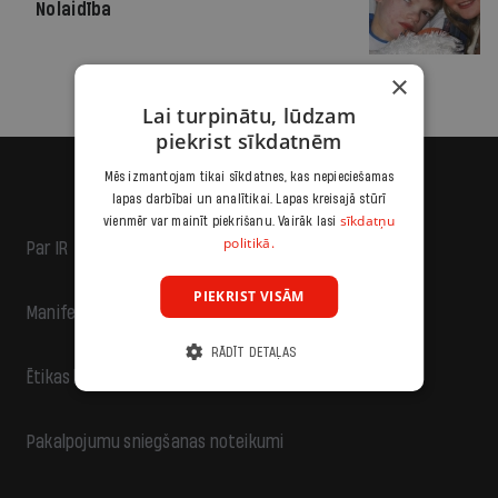
Nolaidība
×
Lai turpinātu, lūdzam
piekrist sīkdatnēm
Mēs izmantojam tikai sīkdatnes, kas nepieciešamas
lapas darbībai un analītikai. Lapas kreisajā stūrī
sīkdatņu
vienmēr var mainīt piekrišanu. Vairāk lasi
politikā.
Par IR
PIEKRIST VISĀM
Manifests
RĀDĪT DETAĻAS
Ētikas kodekss
Pakalpojumu sniegšanas noteikumi