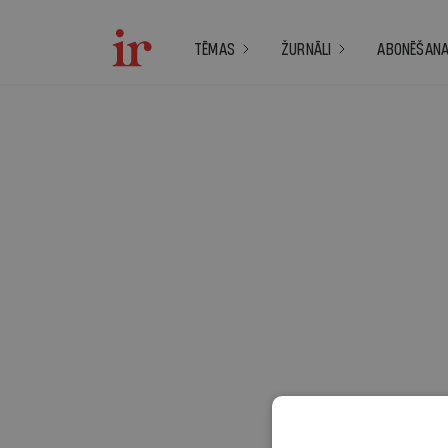
TĒMAS
ŽURNĀLI
ABONĒŠAN