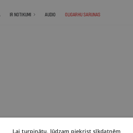
A
IR NOTIKUMI
AUDIO
OLIGARHU SARUNAS
Lai turpinātu, lūdzam piekrist sīkdatnēm