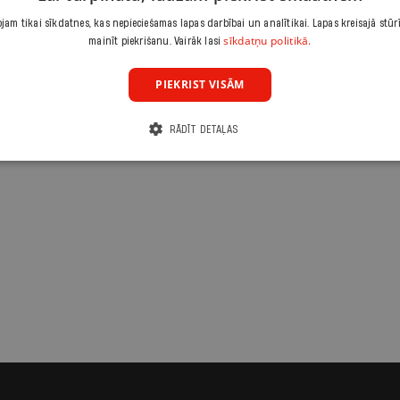
am tikai sīkdatnes, kas nepieciešamas lapas darbībai un analītikai. Lapas kreisajā stūr
sīkdatņu politikā.
mainīt piekrišanu. Vairāk lasi
PIEKRIST VISĀM
RĀDĪT DETAĻAS