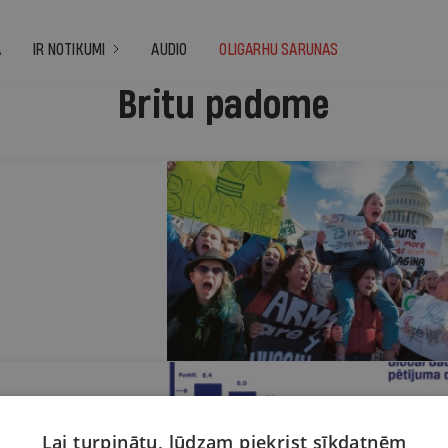
A
IR NOTIKUMI
AUDIO
OLIGARHU SARUNAS
Britu padome
gstskolas ir
Lai turpinātu, lūdzam piekrist sīkdatnēm