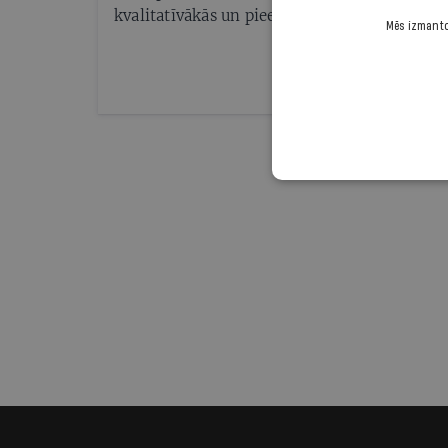
kvalitatīvākās un pieejamākās ārzemju stud
Mēs izmantoj