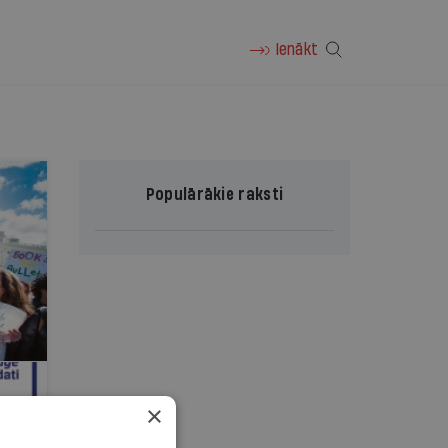
Ienākt
Populārākie raksti
×