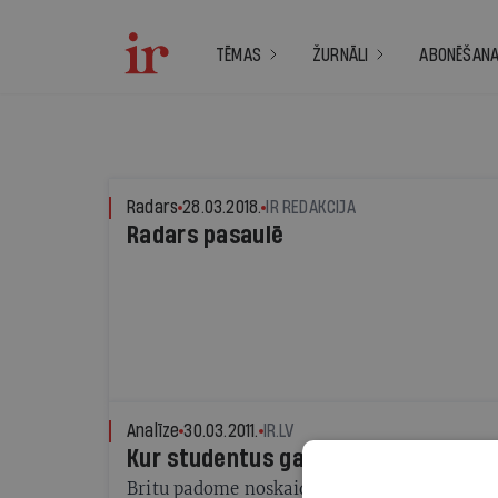
TĒMAS
ŽURNĀLI
ABONĒŠAN
Radars
28.03.2018.
IR REDAKCIJA
Radars pasaulē
Analīze
30.03.2011.
IR.LV
Kur studentus gaida?
Britu padome noskaidrojusi, kurās valstīs au