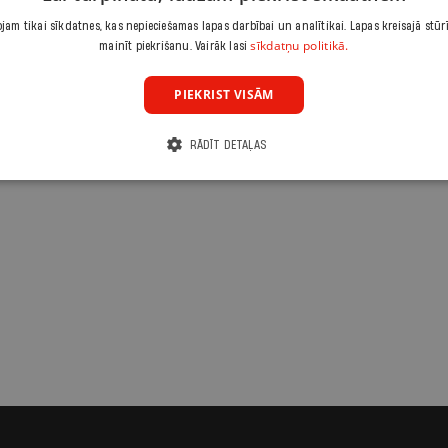
entiem
am tikai sīkdatnes, kas nepieciešamas lapas darbībai un analītikai. Lapas kreisajā stūr
sīkdatņu politikā.
mainīt piekrišanu. Vairāk lasi
PIEKRIST VISĀM
RĀDĪT DETAĻAS