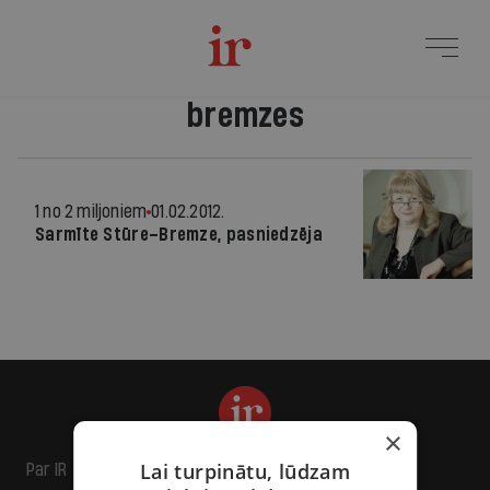
bremzes
1 no 2 miljoniem
01.02.2012.
Sarmīte Stūre–Bremze, pasniedzēja
×
Lai turpinātu, lūdzam
Par IR