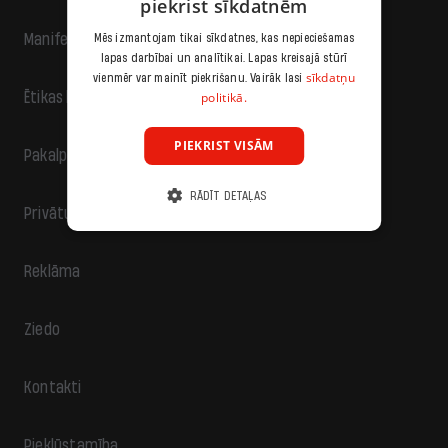
piekrist sīkdatnēm
Manifests
Mēs izmantojam tikai sīkdatnes, kas nepieciešamas
lapas darbībai un analītikai. Lapas kreisajā stūrī
sīkdatņu
vienmēr var mainīt piekrišanu. Vairāk lasi
politikā.
Ētikas kodekss
PIEKRIST VISĀM
Pakalpojumu sniegšanas noteikumi
RĀDĪT DETAĻAS
Privātuma politika
Reklāma
Ziedo
Kontakti
Piekļūstamība