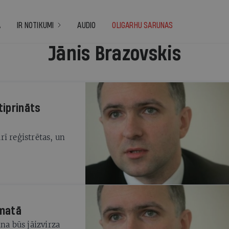
A
IR NOTIKUMI
AUDIO
OLIGARHU SARUNAS
Jānis Brazovskis
tiprināts
ī reģistrētas, un
amatā
na būs jāizvirza