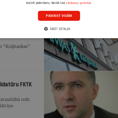
sīkdatņu politikā.
mainīt piekrišanu. Vairāk lasi
PIEKRIST VISĀM
RĀDĪT DETAĻAS
" darbības
o "Krājbankas"
idatūru FKTK
uzraudzībā redz
Nātriņu