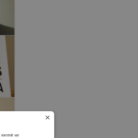
×
ī vienmēr var