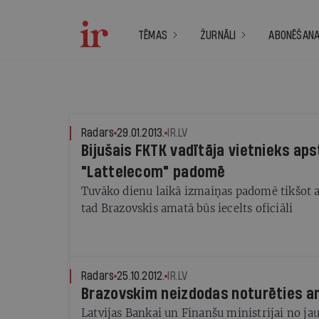
TĒMAS
ŽURNĀLI
ABONĒŠAN
Radars
29.01.2013.
IR.LV
Bijušais FKTK vadītāja vietnieks aps
"Lattelecom" padomē
Tuvāko dienu laikā izmaiņas padomē tikšot ar
tad Brazovskis amatā būs iecelts oficiāli
Radars
25.10.2012.
IR.LV
Brazovskim neizdodas noturēties 
Latvijas Bankai un Finanšu ministrijai no jau