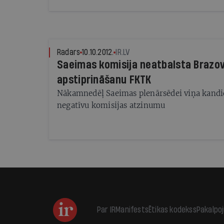
Radars
10.10.2012.
IR.LV
Saeimas komisija neatbalsta Brazo
apstiprināšanu FKTK
Nākamnedēļ Saeimas plenārsēdei viņa kandi
negatīvu komisijas atzinumu
Par IR
Manifests
Ētikas kodekss
Pakalpo