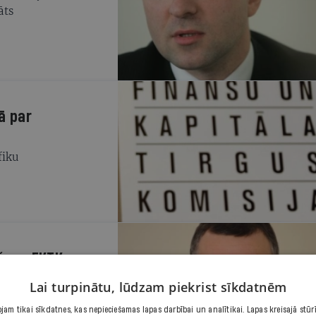
āts
ā par
fiku
āšanu FKTK
askaņas centra balsis
Lai turpinātu, lūdzam piekrist sīkdatnēm
am tikai sīkdatnes, kas nepieciešamas lapas darbībai un analītikai. Lapas kreisajā stūr