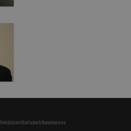
Piekļūstamība
Sadarbība
Vakances