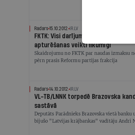
Radars
15.10.2012.
IR.LV
FKTK: Visi darījumi pēc "Krājbankas
apturēšanas veikti likumīgi
Skaidrojumu no FKTK par naudas izmaksu n
pērn prasīs Reformu partijas frakcija
Radars
14.10.2012.
IR.LV
VL-TB/LNNK torpedē Brazovska kand
sastāvā
Deputāts Parādnieks Brazovska vietā banku 
bijušo "Latvijas krājbankas" vadītāju Andri 