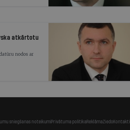
vska atkārtotu
datūru nodos ar
jumu sniegšanas noteikumi
Privātuma politika
Reklāma
Ziedo
Kontakti