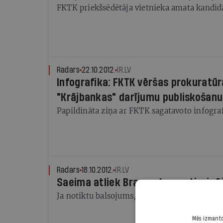
FKTK priekšsēdētāja vietnieka amata kandid
Radars
22.10.2012.
IR.LV
Infografika: FKTK vēršas prokuratūr
"Krājbankas" darījumu publiskošanu
Papildināta ziņa ar FKTK sagatavoto infogra
Radars
18.10.2012.
IR.LV
Saeima atliek Brazovska apstiprin
Ja notiktu balsojums, tā rezultātu izšķirtu S
Mēs izmantoj