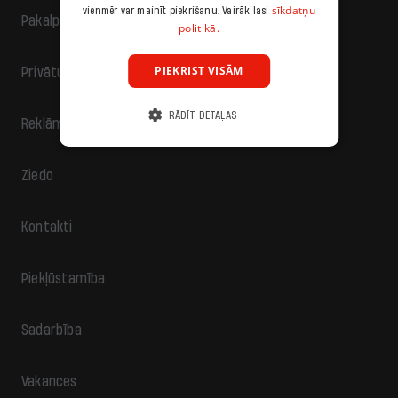
sīkdatņu
vienmēr var mainīt piekrišanu. Vairāk lasi
Pakalpojumu sniegšanas noteikumi
politikā.
PIEKRIST VISĀM
Privātuma politika
RĀDĪT DETAĻAS
Reklāma
Ziedo
Kontakti
Piekļūstamība
Sadarbība
Vakances