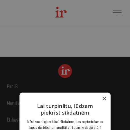
Par IR
×
Manifests
Lai turpinātu, lūdzam
piekrist sīkdatnēm
Ētikas kodekss
Mēs izmantojam tikai sīkdatnes, kas nepieciešamas
lapas darbībai un analītikai. Lapas kreisajā stūrī