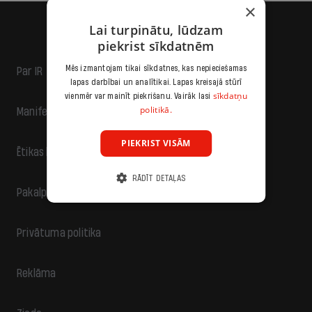
×
Lai turpinātu, lūdzam
piekrist sīkdatnēm
Mēs izmantojam tikai sīkdatnes, kas nepieciešamas
Par IR
lapas darbībai un analītikai. Lapas kreisajā stūrī
sīkdatņu
vienmēr var mainīt piekrišanu. Vairāk lasi
politikā.
Manifests
PIEKRIST VISĀM
Ētikas kodekss
RĀDĪT DETAĻAS
Pakalpojumu sniegšanas noteikumi
Privātuma politika
Reklāma