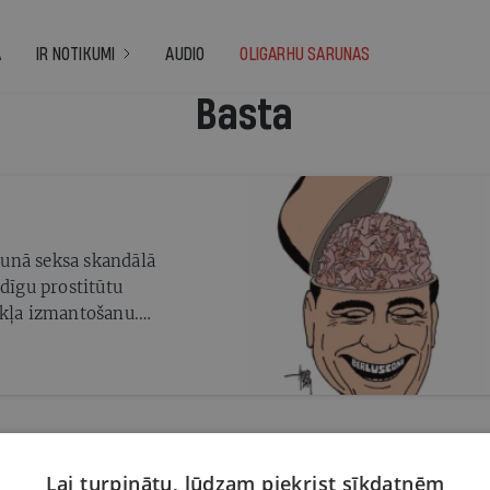
A
IR NOTIKUMI
AUDIO
OLIGARHU SARUNAS
Basta
jaunā seksa skandālā
adīgu prostitūtu
okļa izmantošanu.
lgi vēl itālieši
Lai turpinātu, lūdzam piekrist sīkdatnēm