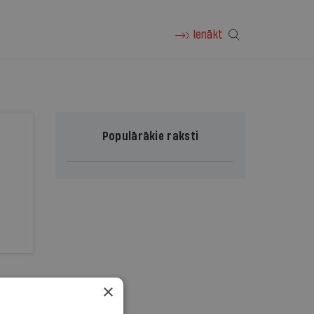
Ienākt
Populārākie raksti
×