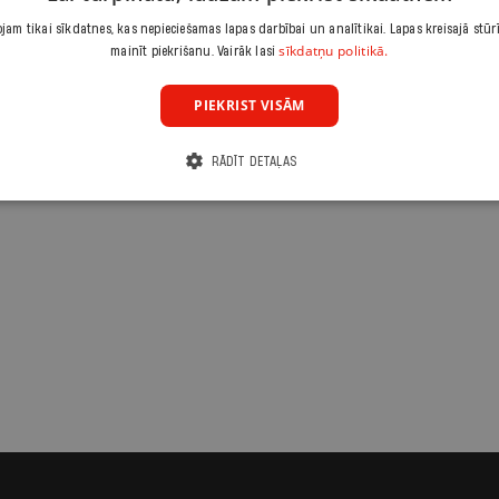
am tikai sīkdatnes, kas nepieciešamas lapas darbībai un analītikai. Lapas kreisajā stūr
sīkdatņu politikā.
mainīt piekrišanu. Vairāk lasi
PIEKRIST VISĀM
RĀDĪT DETAĻAS