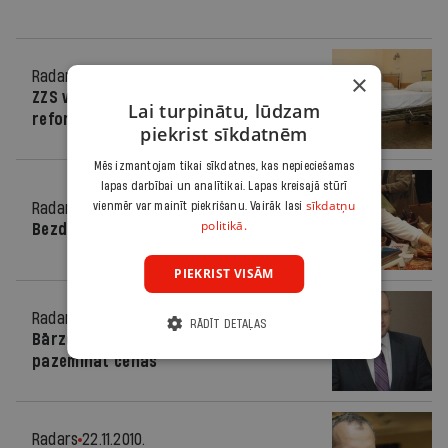
Radars
29.12.2010.
×
ZZS vēl nav izlēmusi par Bārzdiņa
Lai turpinātu, lūdzam
reformām
piekrist sīkdatnēm
Mēs izmantojam tikai sīkdatnes, kas nepieciešamas
lapas darbībai un analītikai. Lapas kreisajā stūrī
sīkdatņu
Radars
15.12.2010.
vienmēr var mainīt piekrišanu. Vairāk lasi
politikā.
Bezdarbs nav zāles pret lieko svaru
PIEKRIST VISĀM
Radars
26.11.2010.
RĀDĪT DETAĻAS
Bārzdiņš: Jālūdz zāļu ražotājiem
pazemināt cenas
Radars
22.11.2010.