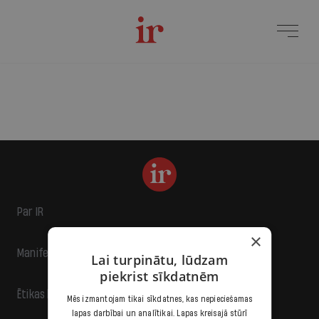
Par IR
×
Manifests
Lai turpinātu, lūdzam
piekrist sīkdatnēm
Ētikas kodekss
Mēs izmantojam tikai sīkdatnes, kas nepieciešamas
lapas darbībai un analītikai. Lapas kreisajā stūrī