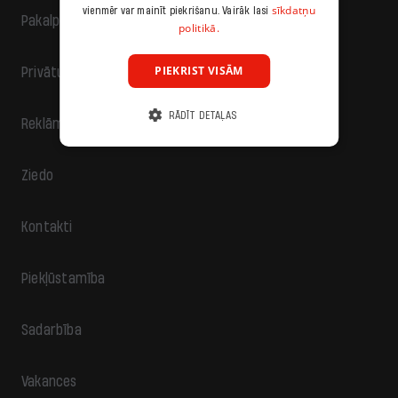
sīkdatņu
vienmēr var mainīt piekrišanu. Vairāk lasi
Pakalpojumu sniegšanas noteikumi
politikā.
PIEKRIST VISĀM
Privātuma politika
RĀDĪT DETAĻAS
Reklāma
Ziedo
Kontakti
Piekļūstamība
Sadarbība
Vakances