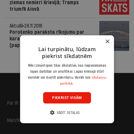
ziemas nemieri Krievijā; Tramps
triumfē Aiovā
Aktuāli
26.11.2018.
Porošenko paraksta rīkojumu par
karastāvokļa noteikšanu Ukrainā
×
(papild.)
Lai turpinātu, lūdzam
piekrist sīkdatnēm
Mēs izmantojam tikai sīkdatnes, kas nepieciešamas
lapas darbībai un analītikai. Lapas kreisajā stūrī
sīkdatņu
vienmēr var mainīt piekrišanu. Vairāk lasi
politikā.
PIEKRIST VISĀM
Par IR
RĀDĪT DETAĻAS
Manifests