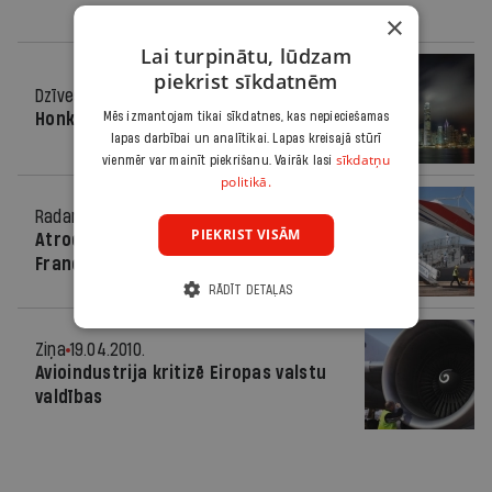
×
Lai turpinātu, lūdzam
piekrist sīkdatnēm
Dzīvesstils
06.03.2013.
Mēs izmantojam tikai sīkdatnes, kas nepieciešamas
Honkonga par Ls 185!
lapas darbībai un analītikai. Lapas kreisajā stūrī
sīkdatņu
vienmēr var mainīt piekrišanu. Vairāk lasi
politikā.
Radars
04.04.2011.
PIEKRIST VISĀM
Atrod 2009.gadā avarējušās "Air
France" lidmašīnas atlūzas
RĀDĪT DETAĻAS
Ziņa
19.04.2010.
Avioindustrija kritizē Eiropas valstu
valdības