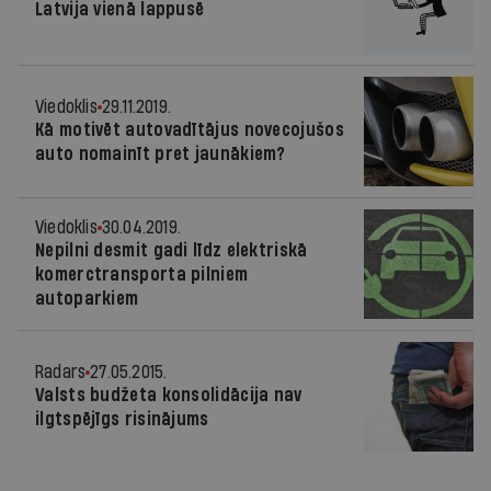
Latvija vienā lappusē
Viedoklis
29.11.2019.
Kā motivēt autovadītājus novecojušos
auto nomainīt pret jaunākiem?
Viedoklis
30.04.2019.
Nepilni desmit gadi līdz elektriskā
komerctransporta pilniem
autoparkiem
Radars
27.05.2015.
Valsts budžeta konsolidācija nav
ilgtspējīgs risinājums