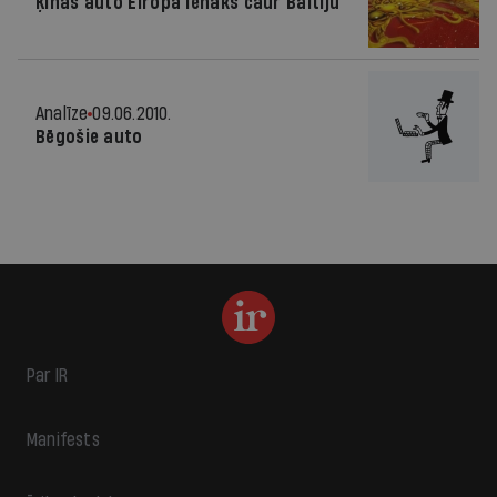
Ķīnas auto Eiropā ienāks caur Baltiju
Analīze
09.06.2010.
Bēgošie auto
Par IR
Manifests