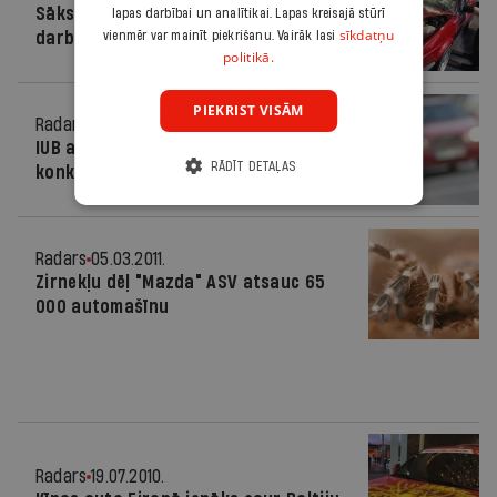
Sāks vieglo auto virsbūvju remonta
lapas darbībai un analītikai. Lapas kreisajā stūrī
sīkdatņu
darbnīcu sertifikāciju
vienmēr var mainīt piekrišanu. Vairāk lasi
politikā.
PIEKRIST VISĀM
Radars
12.04.2011.
IUB atceļ daļu policijas autonomas
RĀDĪT DETAĻAS
konkursa prasību
Radars
05.03.2011.
Zirnekļu dēļ "Mazda" ASV atsauc 65
000 automašīnu
Radars
19.07.2010.