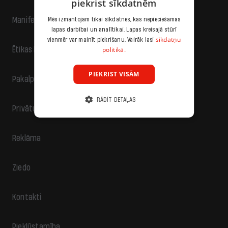
piekrist sīkdatnēm
Manifests
Mēs izmantojam tikai sīkdatnes, kas nepieciešamas
lapas darbībai un analītikai. Lapas kreisajā stūrī
sīkdatņu
vienmēr var mainīt piekrišanu. Vairāk lasi
politikā.
Ētikas kodekss
PIEKRIST VISĀM
Pakalpojumu sniegšanas noteikumi
RĀDĪT DETAĻAS
Privātuma politika
Reklāma
Ziedo
Kontakti
Piekļūstamība