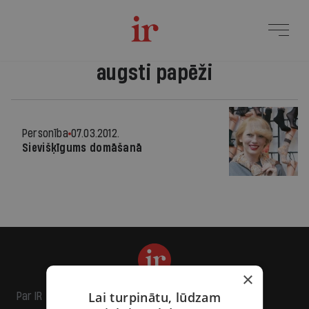
augsti papēži
Personība
07.03.2012.
Sievišķīgums domāšanā
×
Lai turpinātu, lūdzam
Par IR