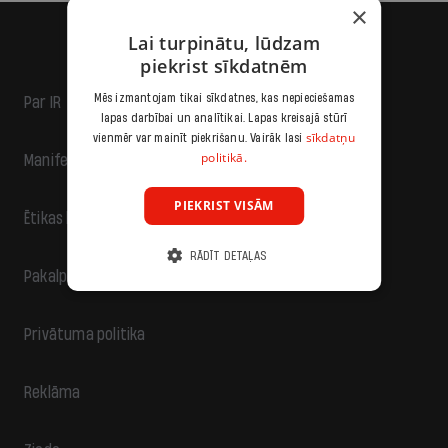
×
Lai turpinātu, lūdzam
piekrist sīkdatnēm
Mēs izmantojam tikai sīkdatnes, kas nepieciešamas
Par IR
lapas darbībai un analītikai. Lapas kreisajā stūrī
sīkdatņu
vienmēr var mainīt piekrišanu. Vairāk lasi
politikā.
Manifests
PIEKRIST VISĀM
Ētikas kodekss
RĀDĪT DETAĻAS
Pakalpojumu sniegšanas noteikumi
Privātuma politika
Reklāma