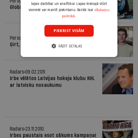
Personība
13.02.2013.
lapas darbībai un analītikai. Lapas kreisajā stūrī
Globālais bērns
sīkdatņu
vienmēr var mainīt piekrišanu. Vairāk lasi
politikā.
PIEKRIST VISĀM
Personība
18.05.2011.
Ģirt, slēdz ārā!
RĀDĪT DETAĻAS
Radars
09.02.2011.
Irbe vēlētos Latvijas hokeja klubu KHL
ar latvisku nosaukumu
Radars
23.11.2010.
Irbes paustais esot sākums kampaņai