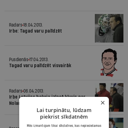
Radars
18.04.2013.
Irbe: Tagad varu palīdzēt
Pusdienās
17.04.2013.
Tagad varu palīdzēt visvairāk
Radars
06.04.2013.
Irbe Latvijas hokeja izlasē kļuvis par
×
Nolana palīgu
Lai turpinātu, lūdzam
piekrist sīkdatnēm
Mēs izmantojam tikai sīkdatnes, kas nepieciešamas