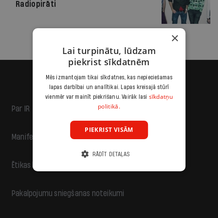
Radiopirāti
×
Lai turpinātu, lūdzam
piekrist sīkdatnēm
Mēs izmantojam tikai sīkdatnes, kas nepieciešamas
lapas darbībai un analītikai. Lapas kreisajā stūrī
sīkdatņu
vienmēr var mainīt piekrišanu. Vairāk lasi
politikā.
Par IR
PIEKRIST VISĀM
Manifests
RĀDĪT DETAĻAS
Ētikas kodekss
Pakalpojumu sniegšanas noteikumi