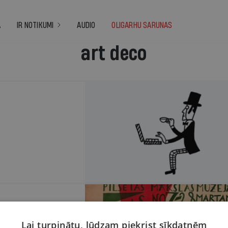
A
IR NOTIKUMI
AUDIO
OLIGARHU SARUNAS
art deco
ā no mūsu valsts
Lai turpinātu, lūdzam piekrist sīkdatnēm