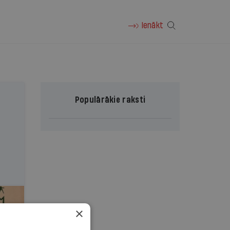
Ienākt
Populārākie raksti
×