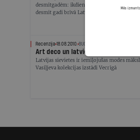
desmitgadēm: ikdiena, kultūra, mode un pa
Mēs izmantoj
desmit gadi brīvā Latvijā aizrit, būvējot jau
1922. gadā ievēl 1. Saeimu, kas tā paša gada 
prezidentu ieceļ Jāni Čaksti
Recenzija
18.08.2010.
BUGS
Art deco un latvietis praktiskais
Latvijas sievietes ir iemīļojušas modes māks
Vasiļjeva kolekcijas izstādi Vecrīgā