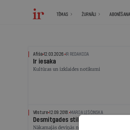
TĒMAS
ŽURNĀLI
ABONĒŠAN
Afiša
12.03.2026.
IR REDAKCIJA
Ir iesaka
Kultūras un izklaides notikumi
Vēsture
12.09.2018.
MARIJA LEŠČINSKA
Desmitgades stils. 1920—1929
Nākamajās deviņās nedēļās — par dzīvi katr