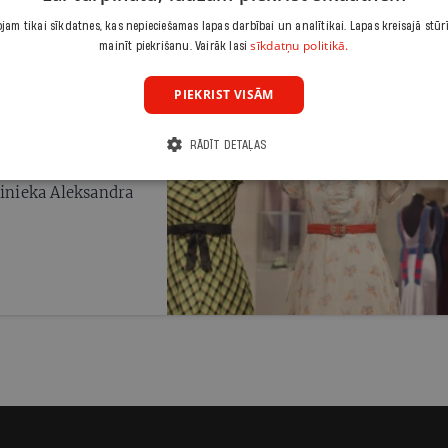
radumi. Pirmie
am tikai sīkdatnes, kas nepieciešamas lapas darbībai un analītikai. Lapas kreisajā stūr
nās valsts pamatus —
sīkdatņu politikā.
mainīt piekrišanu. Vairāk lasi
nogalē par Latvijas
PIEKRIST VISĀM
RĀDĪT DETAĻAS
linieka Aleksandra