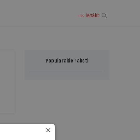
Ienākt
Populārākie raksti
×