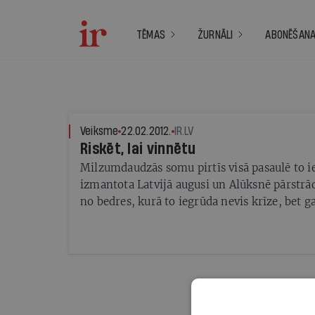
TĒMAS
ŽURNĀLI
ABONĒŠAN
Veiksme
22.02.2012.
IR.LV
Riskēt, lai vinnētu
Milzumdaudzās somu pirtīs visā pasaulē to ie
izmantota Latvijā augusi un Alūksnē pārstrād
no bedres, kurā to iegrūda nevis krīze, bet g
4Plus kļuvis par vienu no modernākajiem ko
uzņēmumiem