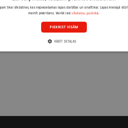
am tikai sīkdatnes, kas nepieciešamas lapas darbībai un analītikai. Lapas kreisajā stūr
sīkdatņu politikā.
mainīt piekrišanu. Vairāk lasi
PIEKRIST VISĀM
RĀDĪT DETAĻAS