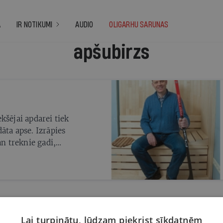
A
IR NOTIKUMI
AUDIO
OLIGARHU SARUNAS
apšubirzs
kšējai apdarei tiek
āta apse. Izrāpies
an treknie gadi,
kapstrādes
Lai turpinātu, lūdzam piekrist sīkdatnēm