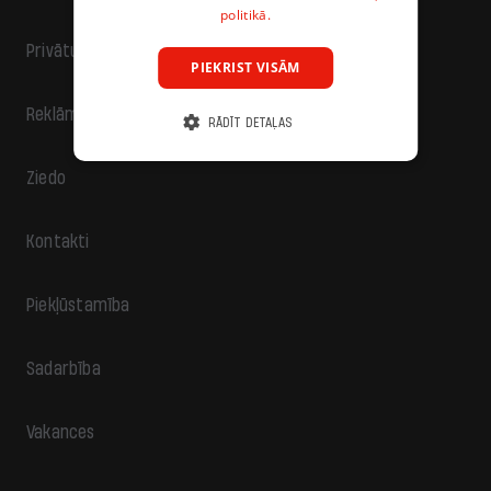
politikā.
Privātuma politika
PIEKRIST VISĀM
Reklāma
RĀDĪT DETAĻAS
Ziedo
Kontakti
Piekļūstamība
Sadarbība
Vakances