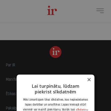
Par IR
×
Manifests
Lai turpinātu, lūdzam
piekrist sīkdatnēm
Ētikas kodekss
Mēs izmantojam tikai sīkdatnes, kas nepieciešamas
lapas darbībai un analītikai. Lapas kreisajā stūrī
Pakalpojumu sniegšanas noteikumi
sīkdatņu
vienmēr var mainīt piekrišanu. Vairāk lasi