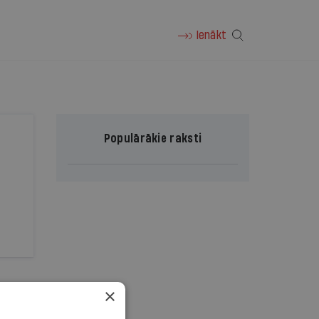
Ienākt
Populārākie raksti
×