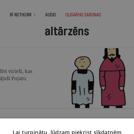
A
IR NOTIKUMI
AUDIO
OLIGARHU SARUNAS
altārzēns
vi vīrieši, kas
ājuši Pujatu.
Lai turpinātu, lūdzam piekrist sīkdatnēm