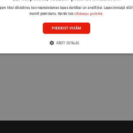
am tikai sīkdatnes, kas nepieciešamas lapas darbībai un analītikai. Lapas kreisajā stūr
sīkdatņu politikā.
mainīt piekrišanu. Vairāk lasi
PIEKRIST VISĀM
RĀDĪT DETAĻAS