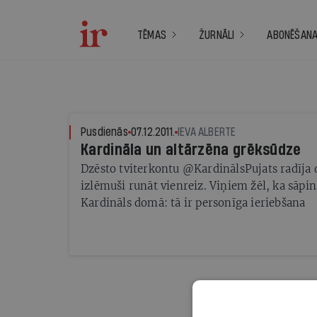
TĒMAS
ŽURNĀLI
ABONĒŠAN
Pusdienās
07.12.2011.
IEVA ALBERTE
Kardināla un altārzēna grēksūdze
Dzēsto tviterkontu @KardinālsPujats radīja di
izlēmuši runāt vienreiz. Viņiem žēl, ka sāpin
Kardināls domā: tā ir personīga ieriebšana