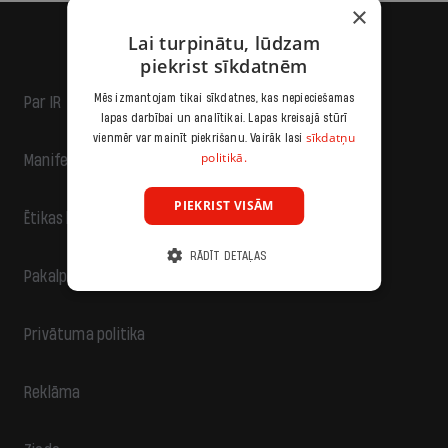
×
Lai turpinātu, lūdzam
piekrist sīkdatnēm
Mēs izmantojam tikai sīkdatnes, kas nepieciešamas
Par IR
lapas darbībai un analītikai. Lapas kreisajā stūrī
sīkdatņu
vienmēr var mainīt piekrišanu. Vairāk lasi
politikā.
Manifests
PIEKRIST VISĀM
Ētikas kodekss
RĀDĪT DETAĻAS
Pakalpojumu sniegšanas noteikumi
Privātuma politika
Reklāma