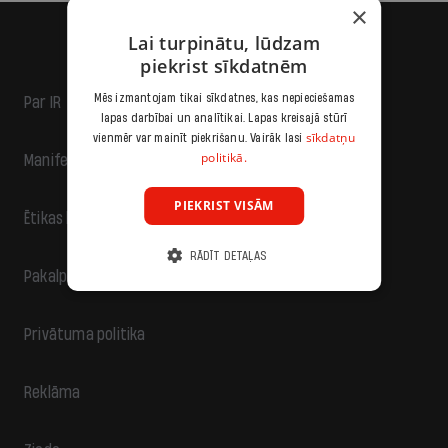
×
Lai turpinātu, lūdzam
piekrist sīkdatnēm
Mēs izmantojam tikai sīkdatnes, kas nepieciešamas
Par IR
lapas darbībai un analītikai. Lapas kreisajā stūrī
sīkdatņu
vienmēr var mainīt piekrišanu. Vairāk lasi
politikā.
Manifests
PIEKRIST VISĀM
Ētikas kodekss
RĀDĪT DETAĻAS
Pakalpojumu sniegšanas noteikumi
Privātuma politika
Reklāma