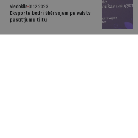
Viedoklis
01.12.2023.
Eksporta bedri šķērsojam pa valsts
pasūtījumu tiltu
Par IR
Manifests
Ētikas kodekss
Pakalpojumu sniegšanas noteikumi