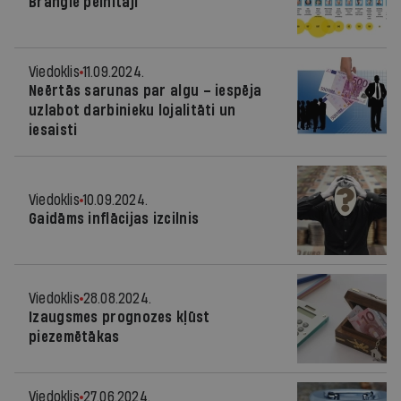
Brangie pelnītāji
Viedoklis
11.09.2024.
Neērtās sarunas par algu – iespēja
uzlabot darbinieku lojalitāti un
iesaisti
Viedoklis
10.09.2024.
Gaidāms inflācijas izcilnis
Viedoklis
28.08.2024.
Izaugsmes prognozes kļūst
piezemētākas
Viedoklis
27.06.2024.