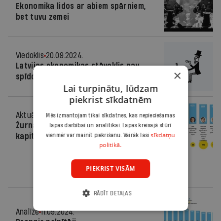
Ekonomika lidos ar abiem spārniem,
bet tuvu zemei
Viedoklis
20.09.2024.
Latvijas ekonomikas stāvoklis nav
×
spīdošs, taču labāks nekā Igaunijā
Lai turpinātu, lūdzam
piekrist sīkdatnēm
Aktuāli
12.09.2024.
Mēs izmantojam tikai sīkdatnes, kas nepieciešamas
Žurnāls: Cik pelna valsts
lapas darbībai un analītikai. Lapas kreisajā stūrī
sīkdatņu
kapitālsabiedrību vadītāji?
vienmēr var mainīt piekrišanu. Vairāk lasi
politikā.
PIEKRIST VISĀM
RĀDĪT DETAĻAS
Analīze
11.09.2024.