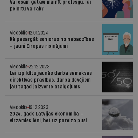
Vai esam gatavi mainīt profesiju, lai
pelnītu vairāk?
Viedoklis
12.01.2024.
Kā pasargāt seniorus no nabadzības
– jauni Eiropas risinājumi
Viedoklis
22.12.2023.
Lai izpildītu jaunās darba samaksas
direktīvas prasības, darba devējiem
jau tagad jāizvērtē atalgojums
Viedoklis
19.12.2023.
2024. gads Latvijas ekonomikā –
virzāmies lēni, bet uz pareizo pusi