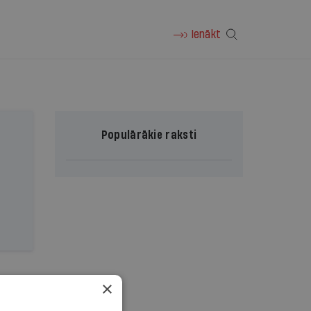
Ienākt
Populārākie raksti
×