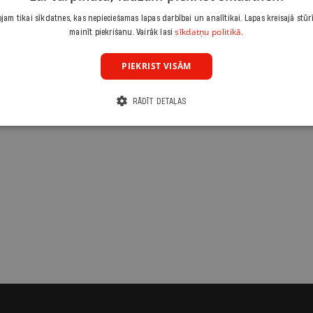
am tikai sīkdatnes, kas nepieciešamas lapas darbībai un analītikai. Lapas kreisajā stūr
sīkdatņu politikā.
mainīt piekrišanu. Vairāk lasi
PIEKRIST VISĀM
RĀDĪT DETAĻAS