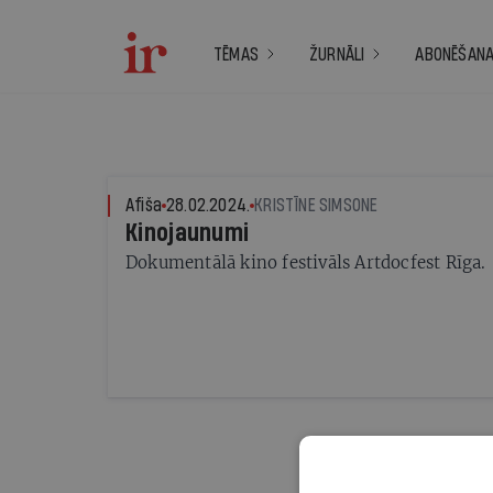
TĒMAS
ŽURNĀLI
ABONĒŠAN
Afiša
28.02.2024.
KRISTĪNE SIMSONE
Kinojaunumi
Dokumentālā kino festivāls Artdocfest Rīga.