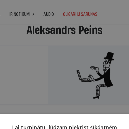
A
IR NOTIKUMI
AUDIO
OLIGARHU SARUNAS
Aleksandrs Peins
Lai turpinātu, lūdzam piekrist sīkdatnēm