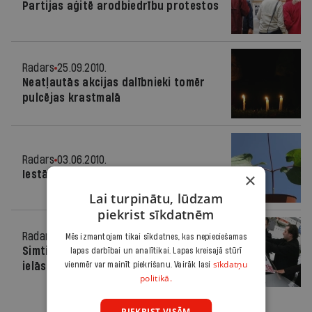
Partijas aģitē arodbiedrību protestos
Radars
25.09.2010.
Neatļautās akcijas dalībnieki tomēr
pulcējas krastmalā
Radars
03.06.2010.
Iestādi kaut ko pilsētā
×
Lai turpinātu, lūdzam
piekrist sīkdatnēm
Radars
01.05.2010.
Mēs izmantojam tikai sīkdatnes, kas nepieciešamas
Simtiem riteņbraucēju dodas Rīgas
lapas darbībai un analītikai. Lapas kreisajā stūrī
sīkdatņu
ielās
vienmēr var mainīt piekrišanu. Vairāk lasi
politikā.
PIEKRIST VISĀM