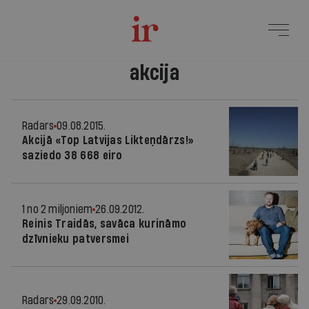
akcija
Radars
09.08.2015.
Akcijā «Top Latvijas Likteņdārzs!»
saziedo 38 668 eiro
1 no 2 miljoniem
26.09.2012.
Reinis Traidās, savāca kurināmo
dzīvnieku patversmei
Radars
29.09.2010.