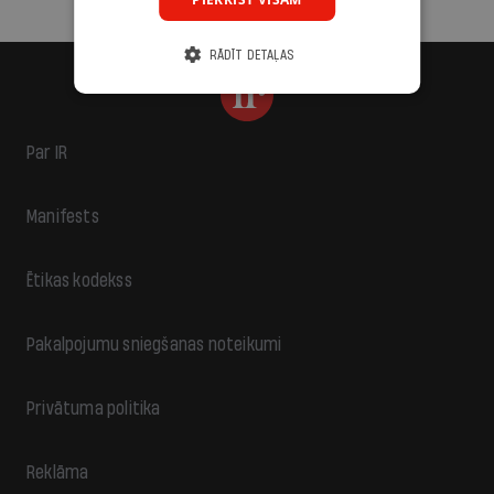
RĀDĪT DETAĻAS
Par IR
Manifests
Ētikas kodekss
Pakalpojumu sniegšanas noteikumi
Privātuma politika
Reklāma