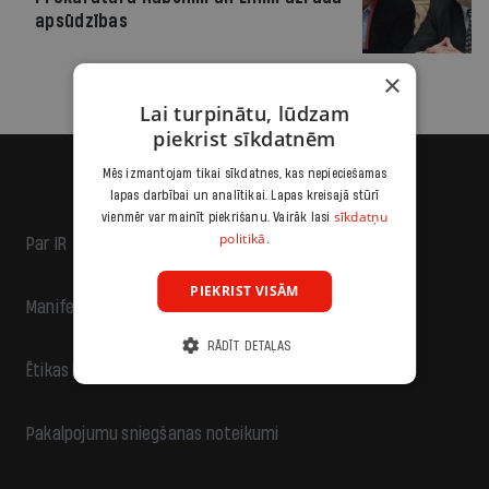
apsūdzības
×
Lai turpinātu, lūdzam
piekrist sīkdatnēm
Mēs izmantojam tikai sīkdatnes, kas nepieciešamas
lapas darbībai un analītikai. Lapas kreisajā stūrī
sīkdatņu
vienmēr var mainīt piekrišanu. Vairāk lasi
politikā.
Par IR
PIEKRIST VISĀM
Manifests
RĀDĪT DETAĻAS
Ētikas kodekss
Pakalpojumu sniegšanas noteikumi