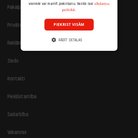
sīkdatņu
vienmēr var mainīt piekrišanu. Vairāk lasi
Pakalpojumu sniegšanas noteikumi
politikā.
PIEKRIST VISĀM
Privātuma politika
RĀDĪT DETAĻAS
Reklāma
Ziedo
Kontakti
Piekļūstamība
Sadarbība
Vakances