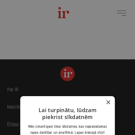
Par IR
×
Manifests
Lai turpinātu, lūdzam
piekrist sīkdatnēm
Ētikas kodekss
Mēs izmantojam tikai sīkdatnes, kas nepieciešamas
lapas darbībai un analītikai. Lapas kreisajā stūrī