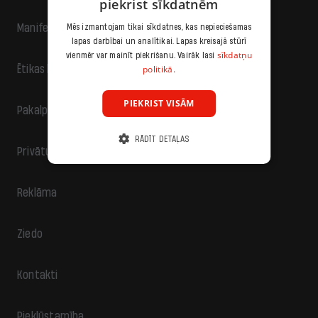
piekrist sīkdatnēm
Manifests
Mēs izmantojam tikai sīkdatnes, kas nepieciešamas
lapas darbībai un analītikai. Lapas kreisajā stūrī
sīkdatņu
vienmēr var mainīt piekrišanu. Vairāk lasi
politikā.
Ētikas kodekss
PIEKRIST VISĀM
Pakalpojumu sniegšanas noteikumi
RĀDĪT DETAĻAS
Privātuma politika
Reklāma
Ziedo
Kontakti
Piekļūstamība