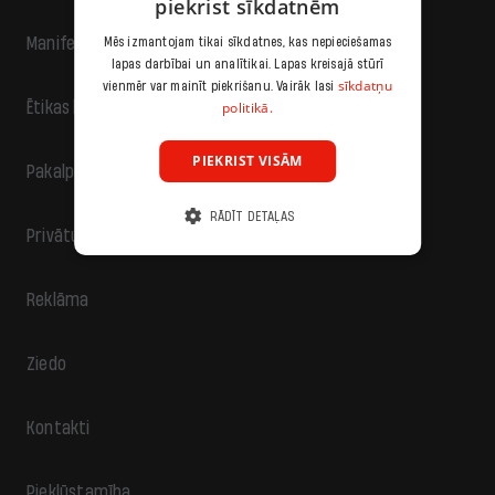
piekrist sīkdatnēm
Manifests
Mēs izmantojam tikai sīkdatnes, kas nepieciešamas
lapas darbībai un analītikai. Lapas kreisajā stūrī
sīkdatņu
vienmēr var mainīt piekrišanu. Vairāk lasi
politikā.
Ētikas kodekss
PIEKRIST VISĀM
Pakalpojumu sniegšanas noteikumi
RĀDĪT DETAĻAS
Privātuma politika
Reklāma
Ziedo
Kontakti
Piekļūstamība