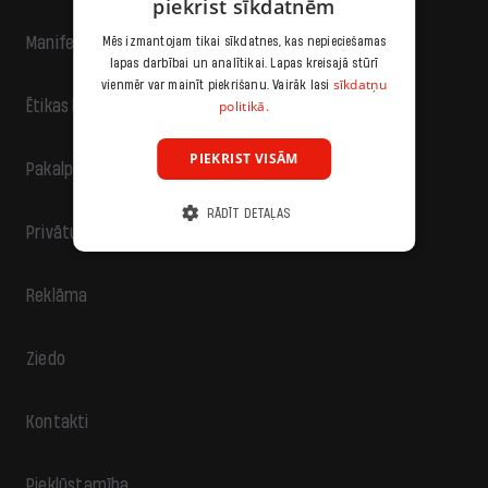
piekrist sīkdatnēm
Manifests
Mēs izmantojam tikai sīkdatnes, kas nepieciešamas
lapas darbībai un analītikai. Lapas kreisajā stūrī
sīkdatņu
vienmēr var mainīt piekrišanu. Vairāk lasi
politikā.
Ētikas kodekss
PIEKRIST VISĀM
Pakalpojumu sniegšanas noteikumi
RĀDĪT DETAĻAS
Privātuma politika
Reklāma
Ziedo
Kontakti
Piekļūstamība