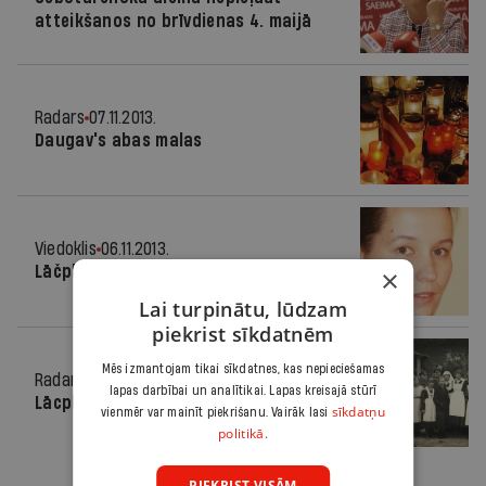
atteikšanos no brīvdienas 4. maijā
Radars
07.11.2013.
Daugav's abas malas
Viedoklis
06.11.2013.
Lāčplēša saime
×
Lai turpinātu, lūdzam
piekrist sīkdatnēm
Mēs izmantojam tikai sīkdatnes, kas nepieciešamas
Radars
09.11.2011.
lapas darbībai un analītikai. Lapas kreisajā stūrī
Lācplēša dienas pasākumi Rīgas pilī
sīkdatņu
vienmēr var mainīt piekrišanu. Vairāk lasi
politikā.
PIEKRIST VISĀM