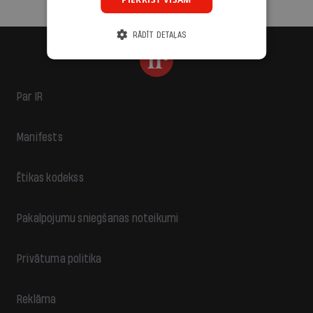
RĀDĪT DETAĻAS
Par IR
Manifests
Ētikas kodekss
Pakalpojumu sniegšanas noteikumi
Privātuma politika
Reklāma